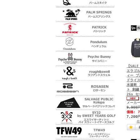
【SALE
エラゴル
ィー プ
ドライス
水速乾 
ト 刺繍 
26s 
メーカー
9,900
価格:
7,200
在