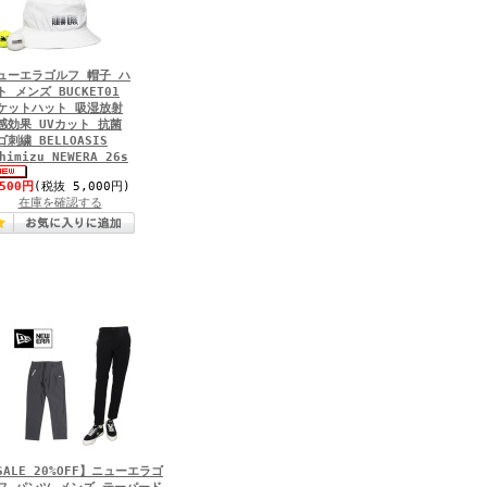
ューエラゴルフ 帽子 ハ
ト メンズ BUCKET01
ケットハット 吸湿放射
感効果 UVカット 抗菌
ゴ刺繍 BELLOASIS
himizu NEWERA 26s
,500円
(税抜 5,000円)
在庫を確認する
SALE 20%OFF】ニューエラゴ