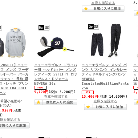
在庫を確認する
8
 20%OFF】ニュー
ニューエラゴルフ ドライバ
ニューエラゴルフ メンズ パ
ニ
フ メンズ フーデ
ー用 ヘッドカバー メンズ
ンツ リブパンツ インサレー
ッ
ルオーバー パーカ
レディース 59FIFTY ロサ
ティッドキルティングパンツ
ッ
ウェット 長袖 吸
ンゼルス・ドジャース
NEWERA
V
ストレッチ プリン
NEWERA 26s
InsulatedQuiltingPants
温
NEW ERA GOLF
25a
5,720円
(税抜 5,200円)
4
セール
在庫を確認する
15,400円
(税抜 14,000円)
希望小売価格:
在庫を確認する
円(税込)
7,920円
(税抜
円)
庫を確認する