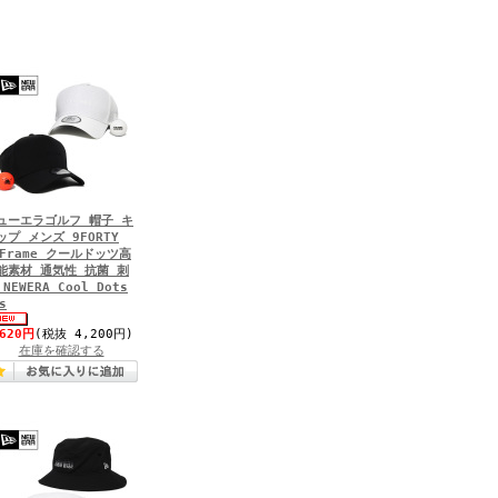
ューエラゴルフ 帽子 キ
ップ メンズ 9FORTY
-Frame クールドッツ高
能素材 通気性 抗菌 刺
NEWERA Cool Dots
s
,620円
(税抜 4,200円)
在庫を確認する