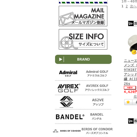
1件～40
1
2
次へ
ニューエ
メンズ 
9THIR
アシッド
繍 ACI
26s
4,620
在