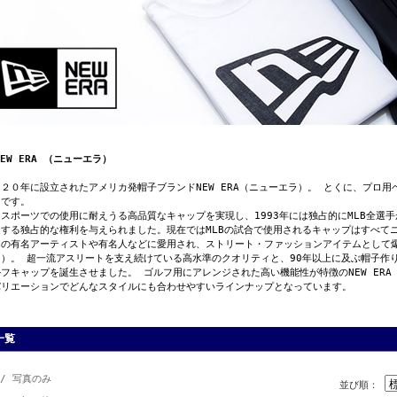
NEW ERA （ニューエラ）
９２０年に設立されたアメリカ発帽子ブランドNEW ERA（ニューエラ）。 とくに、プロ
名です。
ロスポーツでの使用に耐えうる高品質なキャップを実現し、1993年には独占的にMLB全選
造する独占的な権利を与えられました。現在ではMLBの試合で使用されるキャップはすべて
々の有名アーティストや有名人などに愛用され、ストリート・ファッションアイテムとして爆発
ラ）。 超一流アスリートを支え続けている高水準のクオリティと、90年以上に及ぶ帽子作
フキャップを誕生させました。 ゴルフ用にアレンジされた高い機能性が特徴のNEW ERA 
バリエーションでどんなスタイルにも合わせやすいラインナップとなっています。
一覧
/ 写真のみ
並び順：