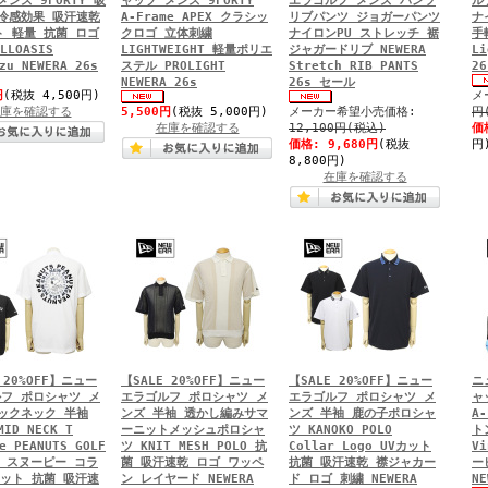
メンズ 9FORTY 吸
ャップ メンズ 9FORTY
エラゴルフ メンズ パンツ
ル
冷感効果 吸汗速乾
A-Frame APEX クラシッ
リブパンツ ジョガーパンツ
ナ
ト 軽量 抗菌 ロゴ
クロゴ 立体刺繍
ナイロンPU ストレッチ 裾
手
LLOASIS
LIGHTWEIGHT 軽量ポリエ
ジャガードリブ NEWERA
Li
zu NEWERA 26s
ステル PROLIGHT
Stretch RIB PANTS
2
NEWERA 26s
26s セール
円
(税抜 4,500円)
メ
庫を確認する
5,500円
(税抜 5,000円)
メーカー希望小売価格:
円
在庫を確認する
12,100円(税込)
価
価格:
9,680円
(税抜
円
8,800円)
在庫を確認する
 20%OFF】ニュー
【SALE 20%OFF】ニュー
【SALE 20%OFF】ニュー
ニ
フ ポロシャツ メ
エラゴルフ ポロシャツ メ
エラゴルフ ポロシャツ メ
ャ
ックネック 半袖
ンズ 半袖 透かし編みサマ
ンズ 半袖 鹿の子ポロシャ
A-
ID NECK T
ーニットメッシュポロシャ
ツ KANOKO POLO
ト
e PEANUTS GOLF
ツ KNIT MESH POLO 抗
Collar Logo UVカット
Vi
le スヌーピー コラ
菌 吸汗速乾 ロゴ ワッペ
抗菌 吸汗速乾 襟ジャカー
ー
カット 抗菌 吸汗速
ン レイヤード NEWERA
ド ロゴ 刺繍 NEWERA
NE