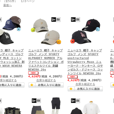
件 （全51件） 1/2ページ
最後へ
ラ 帽子 キャップ
ニューエラ 帽子 キャップ
ニューエラ 帽子 キャップ
ニ
レディース ゴルフ
ゴルフ メンズ 9FORTY
ゴルフ メンズ 9FORTY
ャ
TY MLB コットン
ALPHABET NUMBER アル
unstructured
A
ウォッシュ加工 刺
ファベットコレクション ポ
Strawberry Moon ニュ
機
D WASH NEWERA
リエステルツイル 刺繍
ーヨーク・ヤンキース ロサ
繍 
NEWERA 26s
ンゼルス・ドジャース コッ
26
トンツイル NEWERA 26s
円
(税抜 4,200円)
4,620円
(税抜 4,200円)
4
庫を確認する
在庫を確認する
4,620円
(税抜 4,200円)
在庫を確認する