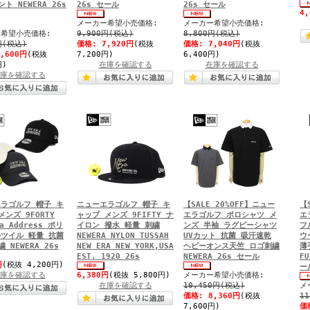
ト NEWERA 26s
26s セール
26s セール
4
メーカー希望小売価格:
メーカー希望小売価格:
希望小売価格:
9,900円(税込)
8,800円(税込)
円(税込)
価格:
7,920円
(税抜
価格:
7,040円
(税抜
6,600円
(税抜
7,200円)
6,400円)
円)
在庫を確認する
在庫を確認する
庫を確認する
ラゴルフ 帽子 キ
ニューエラゴルフ 帽子 キ
【SALE 20%OFF】ニュー
【
メンズ 9FORTY
ャップ メンズ 9FIFTY ナ
エラゴルフ ポロシャツ メ
エ
ra Address ポリ
イロン 撥水 軽量 刺繍
ンズ 半袖 ラグビーシャツ
フ
ツイル 軽量 抗菌
NEWERA NYLON TUSSAH
UVカット 抗菌 吸汗速乾
ウ
 NEWERA 26s
NEW ERA NEW YORK,USA
ヘビーオンス天竺 ロゴ刺繍
薄
EST. 1920 26s
NEWERA 26s セール
FU
円
(税抜 4,200円)
ー
庫を確認する
6,380円
(税抜 5,800円)
メーカー希望小売価格:
在庫を確認する
10,450円(税込)
メ
価格:
8,360円
(税抜
1
7,600円)
価