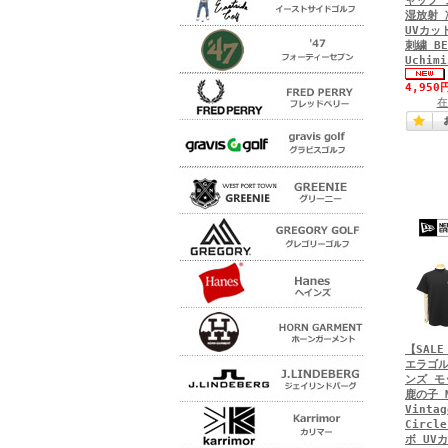
ャップ 
湿放射 
UVカッ
刺繍 BE
Uchimi
4,950
在
【SALE
エラゴル
ンズ モ
鹿の子 M
Vintag
Circ
ボ UV