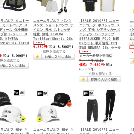
ラゴルフ ミニトー
ニューエラゴルフ パンツ
【SALE 20%OFF】ニュー
ニ
 カートバッグ メ
メンズ ショートパンツ ナ
エラゴルフ ポロシャツ メ
ッ
ディース 保冷機能
イロン 撥水 ストレッチ
ンズ 半袖 シアサッカーポ
バ
プ付 レジャー ス
軽量 無地 NEWERA
ロシャツ ハーフジップ
冷
L NEWERA
Turf&SurfShorts 26s
SEERSUCKER POLO 抗菌
ロ
gMiniInsulated
UVカット 吸汗速乾 ロゴ
Uc
9,350円
(税抜 8,500円)
刺繍 NEWERA 26s セール
在庫を確認する
5
円
(税抜 6,000円)
メーカー希望小売価格:
庫を確認する
9,350円(税込)
価格:
7,480円
(税抜
6,800円)
在庫を確認する
ラゴルフ 帽子 キ
ニューエラゴルフ 帽子 キ
【SALE 20%OFF】ニュー
【