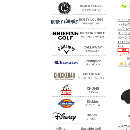
ニューエ
トバッグ
ンズ レ
ストラッ
ポーツ 5
ToteBa
26s
6,600
在
ニューエ