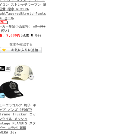
フ パンツ メンズ テーパード
イロン ストレッチウーブン 薄
軽量 撥水 NEWERA
ghtTaperedStretchPants
6s セール
ーカー希望小売価格:
12,100
(税込)
格:
9,680円
(税抜 8,800
)
在庫を確認する
ューエラゴルフ 帽子 キ
ップ メンズ 9FORTY
Frame Trucker コッ
ンツイル メッシュ
ntage PEANUTS スヌ
ピー コラボ 刺繍
WERA 26s