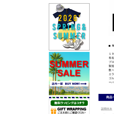
■ 
１
有
プ
製
数
エ
ゴル
ー
商品
説明付き