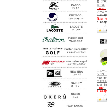
乾 プリン
セール
メーカー
8,250
価格:
6,000
在
ニューエ
ャップ 
New E
エステル
ロゴ 刺繍
4,620
在