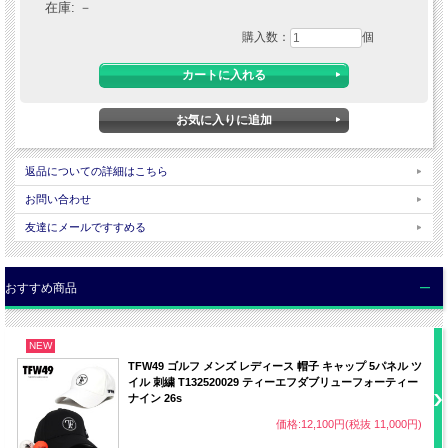
本体：ポリエステル100％
在庫:
－
刺しゅう糸：ポリエステル100％
購入数：
個
◆
原産国
MADE IN CHINA
◆
サイズ
F（フリー/56.8～60.6cm） ※アジャスターで調節可能
■サイズについて
・サイズ表記はメーカー独自の算出方法による参考容量になります。計測方法によ
返品についての詳細はこちら
り異なりますのでご了承下さい。
■商品画像について
お問い合わせ
・当店内の全ての画像はデジタルカメラによるものです。
・お客様のパソコンの設定（OS・モニター）によって商品の色や素材感が 異なっ
友達にメールですすめる
て見える場合がございます。
・天候によって色・素材感が違った風に見える場合がございます。
おすすめ商品
NEW
TFW49 ゴルフ メンズ レディース 帽子 キャップ 5パネル ツ
イル 刺繍 T132520029 ティーエフダブリューフォーティー
ナイン 26s
価格:12,100円(税抜 11,000円)