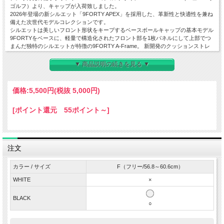
ゴルフ）より、キャップが入荷致しました。
2026年登場の新シルエット「9FORTY APEX」を採用した、革新性と快適性を兼ね
備えた次世代モデルコレクションです。
シルエットは美しいフロント形状をキープするベースボールキャップの基本モデル
9FORTYをベースに、軽量で構造化されたフロント部を1枚パネルにして上部でつ
まんだ独特のシルエットが特徴の9FORTY A-Frame。 新開発のクッションストレ
ッチスウェットバンドにより、優れたフィット感と通気性を両立し、日本初上陸と
なるフォルムで、スタンダードの進化を提案します。 フロントパネルの内側に独
▼ 商品説明の続きを見る ▼
自の芯を作ることで型崩れしにくいクラシックなシルエットがキープされます。少
し深みがある被り心地です。
本体には、しなやかで軽量なプロライト素材のポリエステル生地を使用。長時間の
価格:
5,500円
(税抜 5,000円)
着用でも快適な被り心地をキープします。 また、内側のスベリ部分は抗菌効果の
ある“MICROERA”が採用され、汗をかいても快適を保ち、清潔な着用環境をサポー
[ポイント還元 55ポイント～]
トします。 サイドから後部にかけて通気性に優れたメッシュ仕様に切り替えたデ
ザイン。NEW ERAならではのディティールワークです。
フロントは、NEW ERAのイニシャルを、クラシック調にデザインしたロゴを立体
刺繍でレイアウト。シンプルなルックスながらもお洒落感あふれる仕上りです。
春夏シーズンのラウンドやアクティブシーンのみならず、タウンユースとしても活
注文
躍する機能美のキャップで、快適なラウンドをお楽しみください。
◆
特徴
カラー / サイズ
F（フリー/56.8～60.6cm）
・しなやかで軽量なプロライト素材
WHITE
×
・メッシュ仕様
・スベリ部分は抗菌効果のある機能素材“MICROERA”を採用
・カーブドバイザー
BLACK
○
・後部のアジャスターでサイズ調節可能
◆
素材