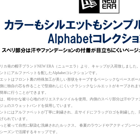
リカ発の帽子ブランドNEW ERA（ニューエラ）より、キャップが入荷致しました
ントにアルファベットを配したAlphabetコレクションです。
エットはフロント裏の特殊加工が美しい形状をキープするベーシックなベースボールキ
側に独自の芯を作ることで型崩れしにくいクラシックなシルエットがキープされま
簡単に行うことができます。
は、軽やかな被り心地のポリエステルツイルを使用。内側のスベリ部分は汗やファ
ジュのスウェットバンドを採用しています。
ントにはアルファベットが丁寧に刺繍され、左サイドにフラッグロゴを刺繍した、
げられています。
っと被って自然に馴染む洗練されたルックス。 春夏のラウンドやアクティブシー
シーズンで活躍するキャップです。