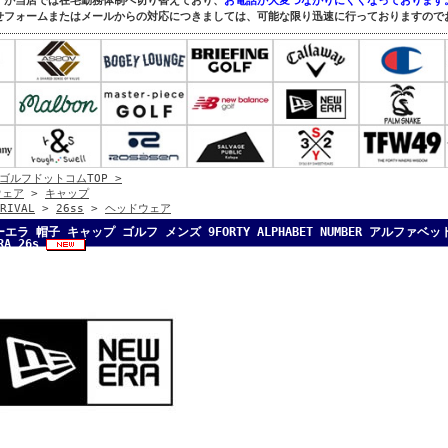
すが当店では在宅勤務体制へ切り替えており、
お電話が大変つながりにくくなっております
せフォームまたはメールからの対応につきましては、可能な限り迅速に行っておりますので
ゴルフドットコムTOP >
ウェア
>
キャップ
RIVAL
>
26ss
>
ヘッドウェア
エラ 帽子 キャップ ゴルフ メンズ 9FORTY ALPHABET NUMBER アルフ
RA 26s