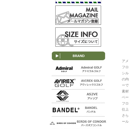
アメ
フロ
シル
の内
ーで
素材
ベー
フロ
仕上
さら
ール