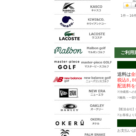
1件～16
ご利用
送料は
全
税込8,
配送料を
※沖縄県への
※離島・一部
【配送会社】
※お客様より
お支払いは