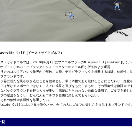
Eastside Golf（イーストサイドゴルフ）
ストサイドゴルフは、2019年6月1日にプロゴルファーのOlajuwon Ajanakusi氏
GAオブアメリカのトップランクインストラクターのアール氏が所有および運営。
メリカのゴルフアパレル業界内で年齢、人種、デモグラフィックを横断する経験、信頼性、
ルフブランドです。
ルフ界に新たな風を吹き込むことを使命とし、常に本物であり続けることにこだわり、進化
ルフは単なるスポーツではなく、人々に成長と喜びをもたらすもの。その可能性は無限大で
様なバックグラウンドを持つ人々が集い、伝統にとらわれない自由な発想で、ゴルフを新し
ルフの敷居をなくし、どんな人もゴルフを自由に楽しんでもらいたい。
れぞれの個性や多様性を尊重したい。
stside Golfはゴルフ界を進化させ、全ての人にゴルフの楽しさを提供するブランドです
一覧