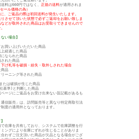
は元払いにてご返送願います。
送料は660円ではなく、
正規の送料
が適用されま
のセール価格の為）
様に、ご返品の際は初回送料が発生いたします。
送りさせて頂いた状態で必ずご返却をお願い致しま
品などが取外された商品はお受取りできませんので
せ。
きない場合】
てお買い上げいただいた商品
以上経過した商品
用になられた商品
損された商品
・下げ札等を破損・紛失・取外しされた場合
た商品
クリーニング等された商品
または破損が生じた商品
社基準)と判断した商品
載ページにご返品をお受け出来ない旨記載があるも
ト通信販売」は、訪問販売等と異なり特定商取引法
フ制度の適用外となっております。
て】
舗で在庫を共有しており、システムで在庫調整を行
イミングにより在庫にずれが生じることがありま
に合わずご注文頂いた商品が欠品となる場合がござ