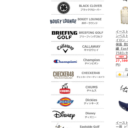
イースト
ンベスト
イロン 
保温 防
繍 Eas
7503-9
27,50
円)
在
イースト
ー用 ピ