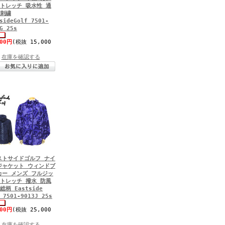
ストレッチ 吸水性 通
 刺繍
sideGolf 7501-
G 25s
500円
(税抜 15,000
在庫を確認する
ストサイドゴルフ ナイ
ジャケット ウィンドブ
カー メンズ フルジッ
ストレッチ 撥水 防風
総柄 Eastside
 7501-9013J 25s
500円
(税抜 25,000
在庫を確認する