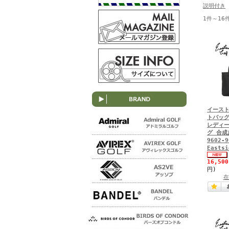
説明付き
1件～16
イースト
トバッグ
レディー
グ 合成
9602-9
Eastsi
16,50
円)
在