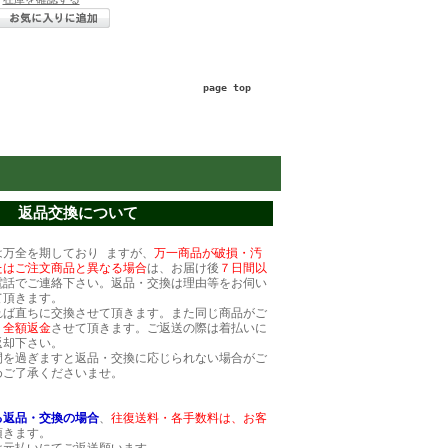
page top
返品交換について
は万全を期しており ますが、
万一商品が破損・汚
たはご注文商品と異なる場合
は、お届け後
７日間以
電話でご連絡下さい。返品・交換は理由等をお伺い
て頂きます。
れば直ちに交換させて頂きます。また同じ商品がご
、
全額返金
させて頂きます。ご返送の際は着払いに
返却下さい。
間を過ぎますと返品・交換に応じられない場合がご
めご了承くださいませ。
る返品・交換の場合
、
往復送料・各手数料は、
お客
頂きます。