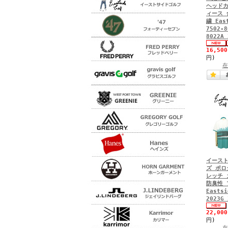
ヘッドカ
ィース 
繍 Eas
7502-8
8022A 
16,50
円)
在
イースト
ズ ポロ
レッチ 
防臭性 
Eastsi
2023G 
22,00
円)
在