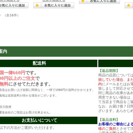
件 （全16件）
案内
配送料
【返品期限】
国一律660円
です。
商品の品質について
800円以上のご注文
で
損していた場合、ま
無料
にさせてただきます。
内
にメールまたはお
致しまして対応させ
発送はお買い上げ金額に関係なく、一律で1980円の送料がかかります。
同じ商品の在庫があ
地域は追加送料が掛かる場合がございます。
用意できない場合は
て当店まで商品をご
なお、お届け後７日
佐川急便
ざいます。あらかじ
運送会社のご指定はお受け出来ません。
お支払いについて
【返品送料】
お客様のご都合によ
以下の方法がご選択いただけます。
様のご負担
とさせて