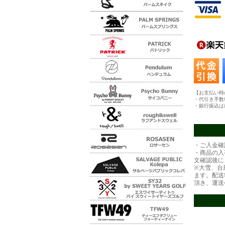
【お支払い時
・代引き手数
・銀行振込は
・ご入金確
・商品の入
文確認後に
※大雪、台
ます。配送
頂き、運送