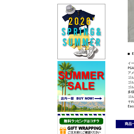
■ 
イー
P
ア
ゴ
ゴ
ゴ
多
ゴ
そ
Ea
商品