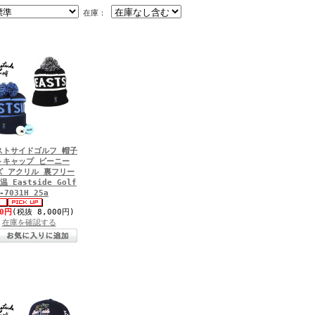
在庫：
ストサイドゴルフ 帽子
トキャップ ビーニー
ズ アクリル 裏フリー
温 Eastside Golf
-7031H 25a
00円
(税抜 8,000円)
在庫を確認する