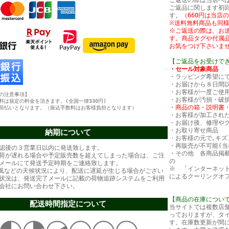
ご返送の際は当店へ
ご返品に関します初回
す。
（660円は当店
※送料無料商品も同
※ご返送の際は、お
す。商品タグや付属
お気をつけ下さいま
【ご返品をお受けで
・セール対象商品
・ラッピング希望に
・お届けから８日間
・お客様が一度ご使
の注意事項】
・お客様が汚損・破
料は規定の料金を頂きます。(全国一律330円)
・商品の箱・説明書
前払いとなります。（振込手数料はお客様負担となります）
・お客様が加工され
・お届け後、修理や
・お取り寄せ商品
納期について
・お客様の元で､キズ
・再販売が不可能(当
認後の３営業日以内に発送致します。
・その他 各商品掲
荷が遅れる場合や予定販売数を超えてしまった場合は、ご注
の
メールにて発送予定時期をご連絡致します。
※ 「インターネッ
風などの天候状況により、配送に遅延が生じる場合がござい
によるクーリングオ
状況は、発送完了メールに記載の荷物追跡システムをご利用
会社にお問い合わせ下さい。
【商品の在庫につい
配送時間指定について
当サイトでは複数店
っておりますが、タ
す。在庫数更新が間