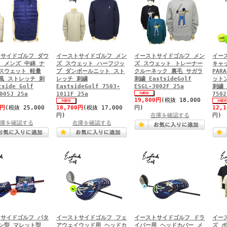
サイドゴルフ ダウ
イーストサイドゴルフ メン
イーストサイドゴルフ メン
イー
 メンズ 中綿 ナ
ズ スウェット ハーフジッ
ズ スウェット トレーナー
キャ
スウェット 軽量
プ ダンボールニット スト
クルーネック 裏毛 サガラ
PARA
風 ストレッチ 刺
レッチ 刺繍
刺繍 EastsideGolf
ット
tside Golf
EastsideGolf 7503-
ESGL-3002F 25a
刺繍 
005J 25a
1011F 25a
7502
19,800円
(税抜 18,000
0円
(税抜 25,000
18,700円
(税抜 17,000
円)
12,
円)
在庫を確認する
円)
庫を確認する
在庫を確認する
サイドゴルフ パタ
イーストサイドゴルフ フェ
イーストサイドゴルフ ドラ
イー
ン型 マレット型
アウェイウッド用 ヘッドカ
イバー用 ヘッドカバー メ
ズ 