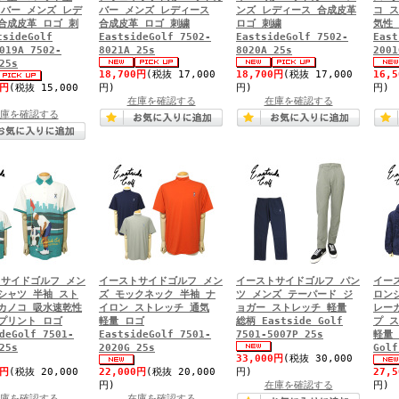
バー メンズ レデ
バー メンズ レディース
ンズ レディース 合成皮革
コ 
合成皮革 ロゴ 刺
合成皮革 ロゴ 刺繍
ロゴ 刺繍
気性
tsideGolf
EastsideGolf 7502-
EastsideGolf 7502-
East
019A 7502-
8021A 25s
8020A 25s
2001
25s
18,700円
(税抜 17,000
18,700円
(税抜 17,000
16,
0円
(税抜 15,000
円)
円)
円)
在庫を確認する
在庫を確認する
庫を確認する
サイドゴルフ メン
イーストサイドゴルフ メン
イーストサイドゴルフ パン
イー
シャツ 半袖 スト
ズ モックネック 半袖 ナ
ツ メンズ テーパード ジ
ロン
カノコ 吸水速乾性
イロン ストレッチ 通気
ョガー ストレッチ 軽量
レー
プリント ロゴ
軽量 ロゴ
総柄 Eastside Golf
プ 
deGolf 7501-
EastsideGolf 7501-
7501-5007P 25s
軽量 
25s
2020G 25s
Golf
33,000円
(税抜 30,000
0円
(税抜 20,000
22,000円
(税抜 20,000
円)
27,
円)
在庫を確認する
円)
庫を確認する
在庫を確認する