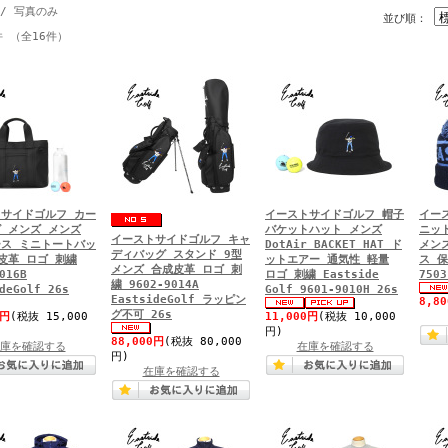
/ 写真のみ
並び順：
件 （全16件）
サイドゴルフ カー
イーストサイドゴルフ 帽子
イー
 メンズ メンズ
バケットハット メンズ
ニッ
イーストサイドゴルフ キャ
ス ミニトートバッ
DotAir BACKET HAT ド
メン
ディバッグ スタンド 9型
皮革 ロゴ 刺繍
ットエアー 通気性 軽量
ス 保
メンズ 合成皮革 ロゴ 刺
016B
ロゴ 刺繍 Eastside
7503
繍 9602-9014A
deGolf 26s
Golf 9601-9010H 26s
EastsideGolf ラッピン
8,8
グ不可 26s
0円
(税抜 15,000
11,000円
(税抜 10,000
円)
88,000円
(税抜 80,000
庫を確認する
在庫を確認する
円)
在庫を確認する