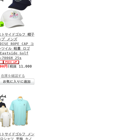
ストサイドゴルフ 帽子
ップ メンズ
DISE ROPE CAP コ
ンツイル 軽量 ロゴ
Eastside Golf
-7006H 25s
100円
(税抜 11,000
在庫を確認する
ストサイドゴルフ メン
ポロシャツ 半袖 カノ