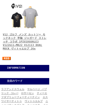
V12 ゴルフ メンズ カットソー モ
ックネック 半袖 ジャガード ストレ
ッチ コラボ 1PIU1UGUALE3
V122611-MK22 V12113 DUAL
MOCK ヴィトゥエルブ 26s
INFORMATION
注目のワード
ラフアンドスウェル
サルベージ パブ
リック コレパ
ロサーセン
ティーエ
フダブリューフォーティーナイン
エス
ワイサーティトゥ
ヴィトゥエルブ
ニ