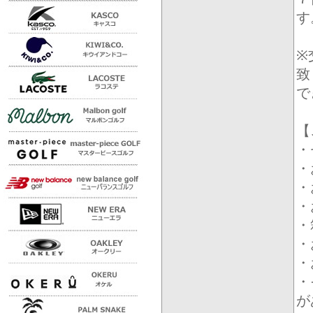
す
※
致
で
【
・
・
・
・
・
・
・
・
が