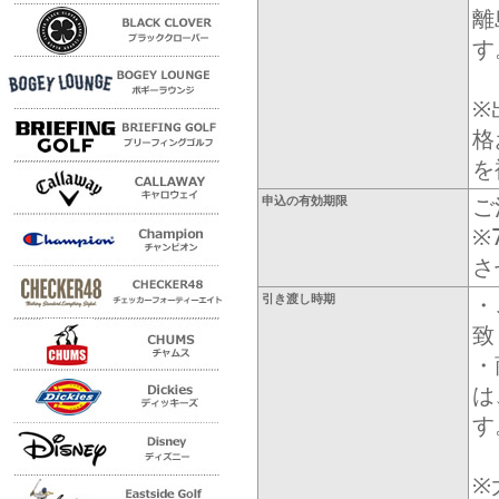
離
す
※
格
を
申込の有効期限
ご
※
さ
引き渡し時期
・
致
・
は
す
※