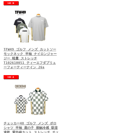
TFW49 ゴルフ メンズ カットソー
モックネック 半袖 ナイロンジャー
ジー 軽量 ストレッチ
T102610051 ティーエフダブリュ
ーフォーティーナイン 26s
チェッカー48 ゴルフ メンズ ポロ
シャツ 半袖 鹿の子 接触冷感 吸湿
速乾 紫外線カット ストレッチ チェ