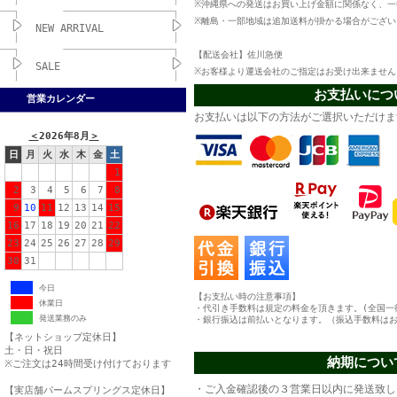
※沖縄県への発送はお買い上げ金額に関係なく、一律
※離島・一部地域は追加送料が掛かる場合がござい
NEW ARRIVAL
【配送会社】佐川急便
SALE
※お客様より運送会社のご指定はお受け出来ません
お支払いにつ
営業カレンダー
お支払いは以下の方法がご選択いただけま
＜
2026年8月
＞
日
月
火
水
木
金
土
1
2
3
4
5
6
7
8
9
10
11
12
13
14
15
16
17
18
19
20
21
22
23
24
25
26
27
28
29
30
31
今日
【お支払い時の注意事項】
休業日
・代引き手数料は規定の料金を頂きます。(全国一律
発送業務のみ
・銀行振込は前払いとなります。（振込手数料は
【ネットショップ定休日】
土・日・祝日
納期につい
※ご注文は24時間受け付けております
・ご入金確認後の３営業日以内に発送致し
【実店舗パームスプリングス定休日】