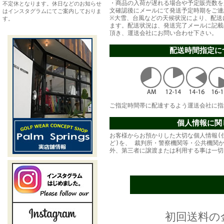
・商品の入荷が遅れる場合や予定販売数を
不定休となります。休日などのお知らせ
文確認後にメールにて発送予定時期をご連
はインスタグラムにてご案内しておりま
※大雪、台風などの天候状況により、配送
す。
ます。配送状況は、発送完了メールに記載
頂き、運送会社にお問い合わせ下さい。
配送時間指定に
ご指定時間帯に配達するよう運送会社に指
個人情報に関
お客様からお預かりした大切な個人情報(
ど)を、 裁判所・警察機関等・公共機関
外、第三者に譲渡または利用する事は一切
初回送料の