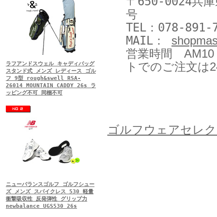
〒650-0024
号
TEL：078-891-
MAIL：
shopmas
営業時間 AM10
トでのご注文は2
ラフアンドスウェル キャディバッグ
スタンド式 メンズ レディース ゴル
フ 9型 rough&swell RSA-
26014 MOUNTAIN CADDY 26s ラ
ッピング不可 同梱不可
ゴルフウェアセレク
ニューバランスゴルフ ゴルフシュー
ズ メンズ スパイクレス 530 軽量
衝撃吸収性 反発弾性 グリップ力
newbalance UGS530 26s