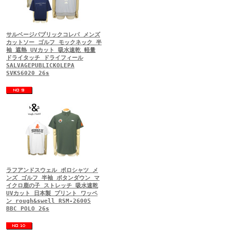
サルベージパブリックコレパ メンズ
カットソー ゴルフ モックネック 半
袖 遮熱 UVカット 吸水速乾 軽量
ドライタッチ ドライフィール
SALVAGEPUBLICKOLEPA
SVKS6020 26s
ラフアンドスウェル ポロシャツ メ
ンズ ゴルフ 半袖 ボタンダウン マ
イクロ鹿の子 ストレッチ 吸水速乾
UVカット 日本製 プリント ワッペ
ン rough&swell RSM-26005
BBC POLO 26s