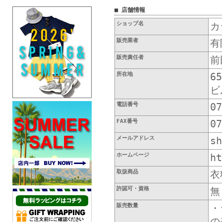
■ 店舗情報
ショップ名
カ
販売業者
有
販売責任者
前
所在地
6
ビ
電話番号
07
FAX番号
07
メールアドレス
sh
ホームページ
ht
取扱商品
衣
許認可・資格
無
販売数量
・
の