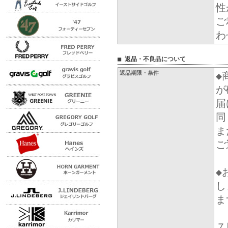
性
ご
わ
■ 返品・不良品について
返品期限・条件
◆
が
届
同
ま
ご
◆
し
ま
７