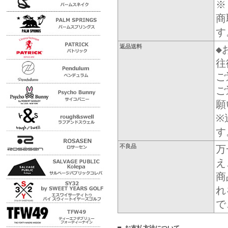
※
商
す
返品送料
◆
往
ご
ご
願
※
す
不良品
万
え
商
れ
で