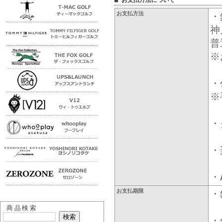
■ お支払方法について
お支払方法
・
神
普
※
・
※
・
・
・
お支払期限
・
商品検索
・