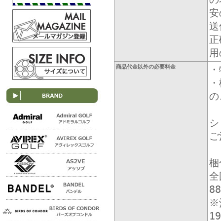
安
送
正
用
商品代金以外の必要料金
・
・
の
シ
ご
梱
全
8
※
1