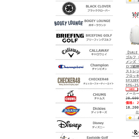
【SALE
ゴルフ 
メンズ 
ロゴ総柄
ストレッ
フロッ
SY32BY
SYG-25
メーカー
28,60
価格:
18,20
在