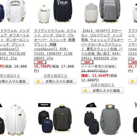
ドスウェル メンズ
ラフアンドスウェル スウェ
【SALE 30%OFF】ロサー
ラフ
ェア オフタートル
ット メンズ ゴルフ プル
セン ゴルフウェア メンズ
ット
ト ダンボールニッ
オーバー ストレッチ 軽量
長袖 ウォッシュドプルオー
ー 
レッチ プリント
プリント 刺繍
バークルーネックスウェッ
イヤ
ugh&swell
rough&swell RSM-
ト 裏毛スウェット生地 パ
roug
210 TRICOLOR
25201 COUNTRY CLUB
イル生地 洗い加工 044-
2523
RTLE 25a
SWEAT 25a
34811 ROSASEN 25a
25a
0円
(税抜 19,000
18,700円
(税抜 17,000
メーカー希望小売価格:
18,
円)
19,800円(税込)
円)
庫を確認する
在庫を確認する
価格:
13,860円
(税抜
12,600円)
在庫を確認する