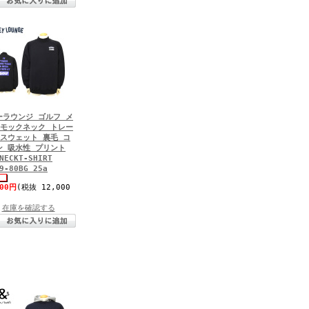
ーラウンジ ゴルフ メ
 モックネック トレー
 スウェット 裏毛 コ
ン 吸水性 プリント
NECKT-SHIRT
9-80BG 25a
200円
(税抜 12,000
在庫を確認する