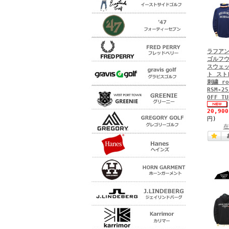
ラフアン
ゴルフウ
スウェッ
ト スト
刺繍 ro
RSM-25
OFF TU
20,90
円)
在