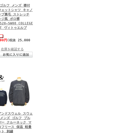
 ゴルフ メンズ 襟付
ウェットシャツ キャノ
ープ裏毛 ストレッチ
ッジ風 ポロ襟
520-SW08 COLLEGE
AT ヴィトゥエルブ
500円
(税抜 25,000
在庫を確認する
アンドスウェル スウェ
 メンズ ゴルフ プル
バー クルーネック マ
ロフリース 保温 軽量
ント 刺繍