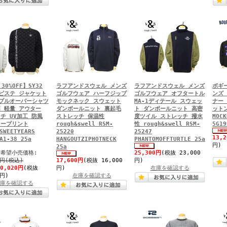
 30%OFF】SY32
ラフアンドスウェル メンズ
ラフアンドスウェル メンズ
ボギ
ピステ ジャケット
ゴルフウェア ハーフジップ
ゴルフウェア オフタートル
ンズ
プルオーバーシャツ
モックネック スウェット
MA-1ディテール スウェッ
ナー
 軽量 アウター
ダンボールニット 裏起毛
ト ダンボールニット 高密
ット
チ UV加工 防風
ストレッチ 保温性
度ツイル ストレッチ 撥水
MOCK
キープリント
rough&swell RSM-
性 rough&swell RSM-
5G19
SWEETYEARS
25220
25247
13,
A1-38 25a
HANGOUTZIPHOTNECK
PHANTOMOFFTURTLE 25a
円)
25a
希望小売価格:
25,300円
(税抜 23,000
0円(税込)
17,600円
(税抜 16,000
円)
20,020円
(税抜
円)
在庫を確認する
0円)
在庫を確認する
庫を確認する