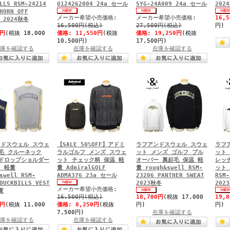
LLS RSM-24214
0124262004 24a セール
SYG-24A009 24a セール
202
HORN OFF
メーカー希望小売価格:
メーカー希望小売価格:
16,
E 2024秋冬
16,500円(税込)
27,500円(税込)
円)
0円
(税抜 18,000
価格:
11,550円
(税抜
価格:
19,250円
(税抜
10,500円)
17,500円)
庫を確認する
在庫を確認する
在庫を確認する
ドスウェル スウェ
【SALE 50%OFF】アドミ
ラフアンドスウェル スウェ
ラフ
毛 クルーネック
ラルゴルフ メンズ スウェ
ット メンズ ゴルフ プル
ット
ドロップショルダー
ット チェック柄 保温 軽
オーバー 裏起毛 保温 軽
レッ
 軽量
量 AdmiralGOLF
量 rough&swell RSM-
ット 
swell RSM-
ADMA376 23a セール
23206 PANTHER SWEAT
RSM-
DUCKBILLS VEST
2023秋冬
202
メーカー希望小売価格:
夏
16,500円(税込)
18,700円
(税抜 17,000
19,
0円
(税抜 11,000
価格:
8,250円
(税抜
円)
円)
7,500円)
在庫を確認する
庫を確認する
在庫を確認する