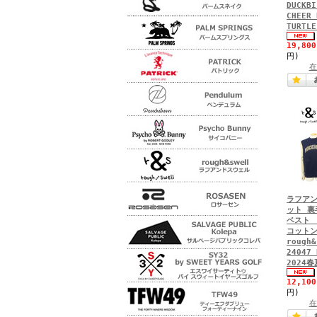
DUCKBI
CHEER 
TURTL
19,80
円)
在
ラフアン
ット 裏
ベスト 
コットン
rough&
24047 
2024春
12,10
円)
在