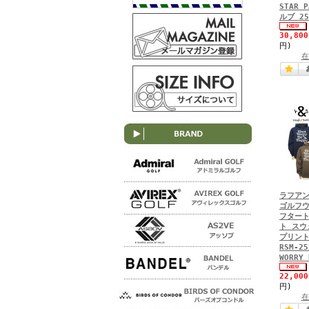
STAR 
ルブ 25
30,80
円)
在
ラフアン
ゴルフウ
フタート
ト スウ
プリント 
RSM-25
WORRY 
22,00
円)
在