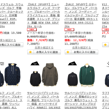
ドスウェル スウェ
【SALE 20%OFF】ニュー
【SALE 30%OFF】ロサー
V12
ンズ ゴルフ 半袖
エラゴルフ メンズ フーデ
セン ゴルフウェア パーカ
きス
バー クルーネック
ィー プルオーバー パーカ
ー メンズ フーディー パ
ンル
リント 日本製
ドライスウェット 長袖 吸
イルジャガード フルジップ
カレ
swell RSM-
水速乾 ストレッチ プリン
パーカ 吸水速乾 UVカット
V122
FUNKY DAD
ト 刺繍 NEW ERA GOLF
ROSASEN 044-35211
SWE
26s
26s セール
26s
25a
0円
(税抜 13,500
メーカー希望小売価格:
メーカー希望小売価格:
27,
9,900円(税込)
17,600円(税込)
円)
庫を確認する
価格:
7,920円
(税抜
価格:
12,320円
(税抜
7,200円)
11,200円)
在庫を確認する
在庫を確認する
ゴルフ メンズ パー
サルベージパブリックコレ
サルベージパブリックコレ
ラフ
ーディー プルオー
パ メンズ ゴルフ パーカ
パ メンズ 長袖ポロシャツ
ット
ンボールニット ス
ー 裏起毛 フリースパーカ
ゴルフ 裏毛スウェット ラ
オー
 星柄 ワッペン
ー 保温 オーバーサイズ
ガーシャツ スタンプロゴ
イク
0-SW05 ALL
ハワイ HAWAII SALVAGE
SALVAGEPUBLICKOLEPA
プリ