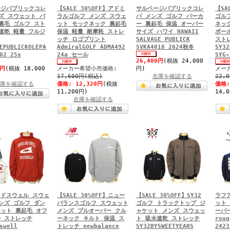
ージパブリックコレ
【SALE 30%OFF】アドミ
サルベージパブリックコレ
【SA
ズ スウェット パ
ラルゴルフ メンズ スウェ
パ メンズ ゴルフ パーカ
ゴル
裏毛 ゴルフ スト
ット モックネック 裏起毛
ー 裏起毛 保温 オーバー
ネッ
速乾 軽量 フルジ
保温 軽量 耐摩耗 ストレ
サイズ ハワイ HAWAII
ボー
ッチ ロゴプリント
SALVAGE PUBLICK
スト
EPUBLICKOLEPA
AdmiralGOLF ADMA492
SVKA4018 2024秋冬
SY32
02 25s
24a セール
SYG
26,400円
(税抜 24,000
0円
(税抜 18,000
メーカー希望小売価格:
円)
メー
17,600円(税込)
在庫を確認する
22,
庫を確認する
価格:
12,320円
(税抜
価格
11,200円)
14,
在庫を確認する
ドスウェル スウェ
【SALE 30%OFF】ニュー
【SALE 30%OFF】SY32
ラフ
ンズ ゴルフ ダン
バランスゴルフ スウェット
ゴルフ トラックトップ ジ
ット
ット 裏起毛 オフ
メンズ プルオーバー クル
ャケット メンズ スウェッ
ーバ
 ストレッチ
ーネック キルト 保温 ス
ト 吸水速乾 ストレッチ
roug
swell
トレッチ newbalance
SY32BYSWEETYEARS
2423