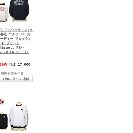
アンドスウェル スウェ
 裏毛 ゴルフ パーカ
フーディー フェイクレ
ード プリント
h&swell RSM-
2 TRICK HOODIE
700円
(税抜 17,000
在庫を確認する