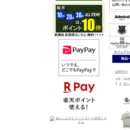
恐れ入りま
お問い合わ
カジュアル
商品
説明付き
1件～40
1
2
次へ