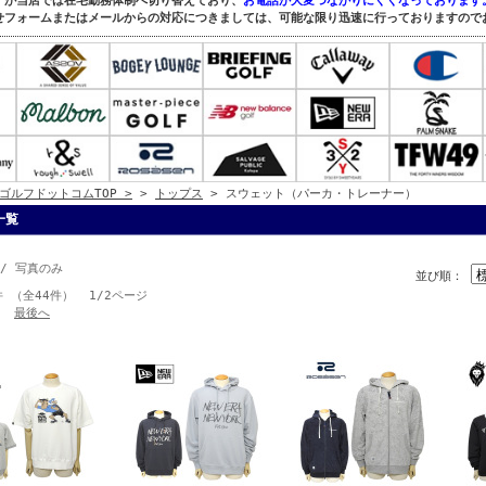
すが当店では在宅勤務体制へ切り替えており、
お電話が大変つながりにくくなっております
せフォームまたはメールからの対応につきましては、可能な限り迅速に行っておりますので
ゴルフドットコムTOP >
>
トップス
> スウェット（パーカ・トレーナー）
一覧
/ 写真のみ
並び順：
件 （全44件） 1/2ページ
最後へ