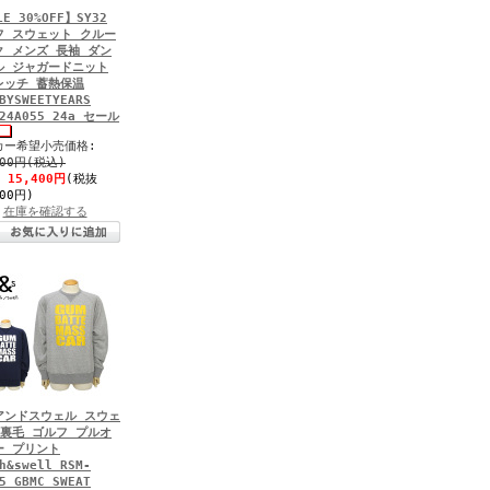
LE 30%OFF】SY32
フ スウェット クルー
ク メンズ 長袖 ダン
ル ジャガードニット
レッチ 蓄熱保温
BYSWEETYEARS
-24A055 24a セール
カー希望小売価格:
000円(税込)
:
15,400円
(税抜
000円)
在庫を確認する
アンドスウェル スウェ
 裏毛 ゴルフ プルオ
ー プリント
h&swell RSM-
5 GBMC SWEAT