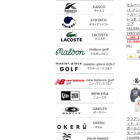
サルベ
パ メン
ーカー 
レッチ 
ップ
SALVAG
SVKS50
19,80
円)
在
ラフアン
ット メ
ボールニ
タートル
rough&