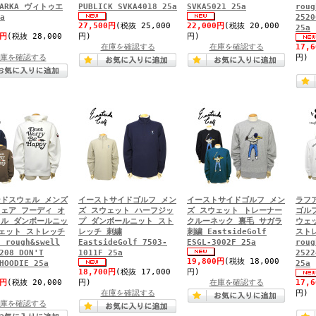
PARKA ヴィトゥエ
PUBLICK SVKA4018 25a
SVKA5021 25a
roug
a
2520
27,500円
(税抜 25,000
22,000円
(税抜 20,000
25a
0円
(税抜 28,000
円)
円)
在庫を確認する
在庫を確認する
17,
庫を確認する
円)
ドスウェル メンズ
イーストサイドゴルフ メン
イーストサイドゴルフ メン
ラフ
ェア フーディ オ
ズ スウェット ハーフジッ
ズ スウェット トレーナー
ゴル
ル ダンボールニッ
プ ダンボールニット スト
クルーネック 裏毛 サガラ
ウェ
ェット ストレッチ
レッチ 刺繍
刺繍 EastsideGolf
スト
rough&swell
EastsideGolf 7503-
ESGL-3002F 25a
roug
208 DON'T
1011F 25a
2522
19,800円
(税抜 18,000
HOODIE 25a
25a
18,700円
(税抜 17,000
円)
0円
(税抜 20,000
円)
在庫を確認する
17,
在庫を確認する
円)
庫を確認する