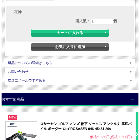
■サイズについて
・サイズ表記はメーカー独自の算出方法による参考容量になります。計測方法によ
在庫:
－
り異なりますのでご了承下さい。
■商品画像について
購入数：
個
・当店内の全ての画像はデジタルカメラによるものです。
・お客様のパソコンの設定（OS・モニター）によって商品の色や素材感が 異なっ
て見える場合がございます。
・天候によって色・素材感が違った風に見える場合がございます。
返品についての詳細はこちら
お問い合わせ
友達にメールですすめる
おすすめ商品
NEW
ロサーセン ゴルフ メンズ 靴下 ソックス アンクル丈 厚底パ
イル ボーダー ロゴ ROSASEN 046-45431 26s
価格:1,650円(税抜 1,500円)