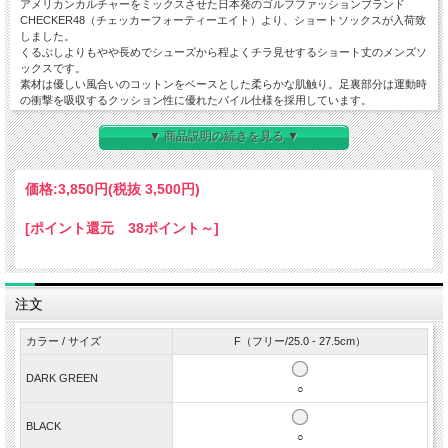
アメリカンカルチャーをミックスさせた日本発のゴルフファッションブランド
CHECKER48（チェッカーフォーティーエイト）より、ショートソックスが入荷致
しました。
くるぶしよりもやや長めでシューズから程よくチラ見せするショート丈のメンズソ
ックスです。
素材は優しい風合いのコットンをベースとした柔らかな肌触り。足裏部分は運動時
の衝撃を吸収するクッション性に優れたパイル仕様を採用しています。
口ゴム部分は高いフィット感を実現するリブ仕様。チェッカー柄とアイコンであ
る“プーディ”のワッペンを配し、つま先部分はブランド名をデザイン。
▼ 商品説明の続きを見る ▼
また、つま先部分と踵部分をバイカラー配色に切替してアクセントを効かせていま
す。
アンクルパンツやショーツなどのボトムスとの相性は抜群。不意に見える足元だか
価格:
3,850円
(税抜 3,500円)
らこそ気を遣うのがお洒落上級者の心得です。
ちょっとしたプレゼントにも喜ばれるアイテムのひとつです。
[ポイント還元 38ポイント～]
◆
特徴
・足裏パイル編み
・クッション性
・ショート丈
注文
◆
素材
コットン70％ ナイロン28％ ポリウレタン2％
カラー / サイズ
F（フリー/25.0 - 27.5cm）
◆
原産国
DARK GREEN
MADE IN CHINA
○
◆
サイズ
F（フリー/25.0 - 27.5cm）
BLACK
○