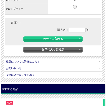
021：グレー
×
F（フリー/25.0 - 27.0cm）
010：ブラック
■サイズについて
○
・サイズ表記はメーカー独自の算出方法による参考容量になります。計測方法によ
り異なりますのでご了承下さい。
■商品画像について
在庫:
－
・当店内の全ての画像はデジタルカメラによるものです。
・お客様のパソコンの設定（OS・モニター）によって商品の色や素材感が 異なっ
購入数：
個
て見える場合がございます。
・天候によって色・素材感が違った風に見える場合がございます。
返品についての詳細はこちら
お問い合わせ
友達にメールですすめる
おすすめ商品
NEW