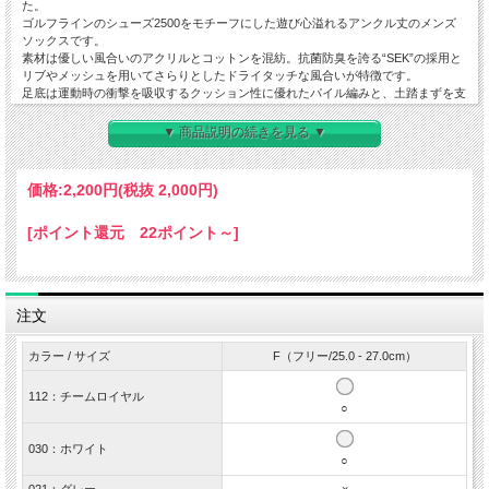
た。
ゴルフラインのシューズ2500をモチーフにした遊び心溢れるアンクル丈のメンズ
ソックスです。
素材は優しい風合いのアクリルとコットンを混紡。抗菌防臭を誇る“SEK”の採用と
リブやメッシュを用いてさらりとしたドライタッチな風合いが特徴です。
足底は運動時の衝撃を吸収するクッション性に優れたパイル編みと、土踏まずを支
えるサポート機能を搭載して足への負担や衝撃を和らげてくれます。
また、口ゴム部分は高いフィット感を実現するリブ編みでシューズへのズレ込みを
▼ 商品説明の続きを見る ▼
軽減するダブルヒールアップ仕様を採用しています。
すっきりとしたくるぶし丈で見た目も履き心地も軽やか。ゴルフなどのスポーツシ
ーンはもちろんジョギングやアウトドア、タウンユースの着用にも適しています。
価格:
2,200円
(税抜 2,000円)
ベーシックなカラーリングでどんなコーデにも好相性。new balanceらしいファッ
ション性と高い機能性を両立したアクティブシーンに最適な1足です。
[ポイント還元 22ポイント～]
◆
特徴
・抗菌防臭＜機能素材“SEK”＞
・足底パイル
・足底サポート
注文
・ダブルヒールアップ
・アンクル丈
・日本製
カラー / サイズ
F（フリー/25.0 - 27.0cm）
◆
素材
112：チームロイヤル
アクリル コットン その他
○
◆
原産国
030：ホワイト
MADE IN JAPAN
○
◆
サイズ