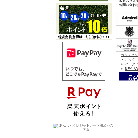
恐れ入りま
お問い合わ
カジュアル
>
バッグ
>
バッグ
>
NEW AR
ラフア
BANT