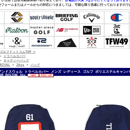
すが当店では在宅勤務体制へ切り替えており、
お電話が大変つながりにくくなっております
せフォームまたはメールからの対応につきましては、可能な限り迅速に行っておりますので
ゴルフドットコムTOP >
>
トラベルカバー
>
キャディーバッグ
RIVAL
>
26ss
>
バッグ
ンドスウェル トラベルカバー メンズ レディース ゴルフ ポリエステルキャンバス バイカ
AM BOSTON 26s