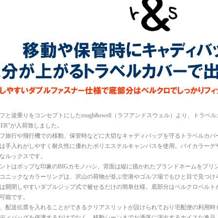
フと波乗りをコンセプトにしたrough&swell（ラフアンドスウェル）より、トラベルカバー“
VER”が入荷致しました。
フ旅行や飛行機での移動、保管時などに大切なキャディバッグを守るトラベルカバ
は手入れがしやすく耐久性に優れたポリエステルキャンバスを使用。バイカラーデ
なルックスです。
ントはポップな印象のBIGカモノハシ、背面は縦に描かれたブランドネームをプリン
コニックなカラーリングは、沢山の荷物が並ぶ空港やゴルフ場でもひと目で見つけ
は開閉しやすいダブルジップ式で被せるだけの簡単仕様。底部分はベルクロベルト
可能です。
、配送伝票を入れることができるクリアスリットが設けられており宅配便の利用時
ディバッグを保護するだけでなく、移動シーンまでお洒落に演出するナイスな逸品