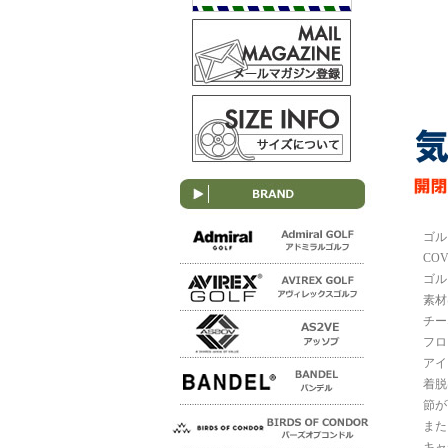
ゴル
CO
ゴル
素材
チー
フロ
アイ
着脱
節が
また
キャ