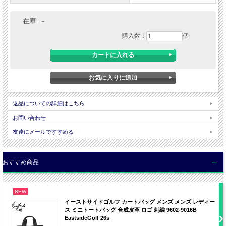
◆
素材
ナイロン100％
在庫:
－
◆
原産国
MADE IN CHINA
購入数：
個
◆
サイズ
ONE SIZE
横幅：34cm 縦：43cm マチ：22cm
■サイズについて
・サイズ表記はメーカー独自の算出方法による参考サイズ・容量になります。 計
測方法により異なりますのでご了承下さい。
返品についての詳細はこちら
■商品画像について
・当店内の全ての画像はデジタルカメラによるものです。
お問い合わせ
・お客様のパソコンの設定（OS・モニター）によって商品の色や素材感が 異なっ
て見える場合がございます。
友達にメールですすめる
・天候によって色・素材感が違った風に見える場合がございます。
おすすめ商品
NEW
イーストサイドゴルフ カートバッグ メンズ メンズ レディー
ス ミニトートバッグ 合成皮革 ロゴ 刺繍 9602-9016B
EastsideGolf 26s