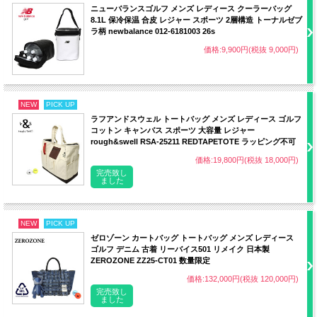
ニューバランスゴルフ メンズ レディース クーラーバッグ
8.1L 保冷保温 合皮 レジャー スポーツ 2層構造 トーナルゼブ
ラ柄 newbalance 012-6181003 26s
価格:9,900円(税抜 9,000円)
NEW
PICK UP
ラフアンドスウェル トートバッグ メンズ レディース ゴルフ
コットン キャンバス スポーツ 大容量 レジャー
rough&swell RSA-25211 REDTAPETOTE ラッピング不可
価格:19,800円(税抜 18,000円)
完売致し
ました
NEW
PICK UP
ゼロゾーン カートバッグ トートバッグ メンズ レディース
ゴルフ デニム 古着 リーバイス501 リメイク 日本製
ZEROZONE ZZ25-CT01 数量限定
価格:132,000円(税抜 120,000円)
完売致し
ました