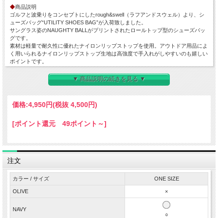
◆
商品説明
ゴルフと波乗りをコンセプトにしたrough&swell（ラフアンドスウェル）より、シ
ューズバッグ“UTILITY SHOES BAG”が入荷致しました。
サングラス姿のNAUGHTY BALLがプリントされたロールトップ型のシューズバッ
グです。
素材は軽量で耐久性に優れたナイロンリップストップを使用。アウトドア用品によ
く用いられるナイロンリップストップ生地は高強度で手入れがしやすいのも嬉しい
ポイントです。
開閉はチェストベルトとバックル留め仕様。上部からくるくると折り曲げて余白を
無くしてフィット感の微調節が可能です。 両端のバックルを留めると持ち運びの
▼ 商品説明の続きを見る ▼
際に持ち手となるハンドルになります。
また、他のバッグに取り付けることもできるのでシーンに合わせた使い方が可能で
す。
価格:
4,950円
(税抜 4,500円)
靴を取り出す際は、バックルを外してサッと開くだけスムーズに出し入れができま
す。
[ポイント還元 49ポイント～]
フロントはサングラス姿のNAUGHTY BALLのプリントし、世界のどこかで行われ
たDUCKBILLS CUPのワッペンを配置。
日常的に使い易いサイズ感とrough&swellらしいキャッチーなデザインは、シュー
ズバッグに限らずサブバッグとしても活躍します。
アウトドアテイストで男女問わずにご使用いただけます。またプレゼントとしても
注文
おすすめのアイテムです。
◆
特徴
カラー / サイズ
ONE SIZE
・ナイロンリップストップ生地
OLIVE
×
・耐久性
・軽量
・開閉はチェストベルト仕様
NAVY
○