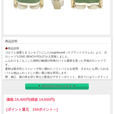
商品説明
◆
商品説明
ゴルフと波乗りをコンセプトにしたrough&swell（ラフアンドスウェル）より、ポ
ロシャツ“LONG BEACH POLO”が入荷致しました。
ふんわりもこもこした独特の触感が特徴のパイル素材を使った半袖ポロシャツで
す。
素材は吸水性とストレッチ性に優れたソフトパイルを使用。タオルにも用いられる
パイル地はふわっとした軽い着心地を実現します。
襟、袖口、裾の色を切り替えた配色がデザインポイント。前立てにはリングドット
ボタンを採用することでリゾートテイストに仕上げられています。 左胸は手書き
風フォントで描かれたブランドネームを刺繍でレイアウト。
▼ 商品説明の続きを見る ▼
素材とロゴワークが醸し出すクタっとしたこなれた雰囲気は男心をくすぐります。
また、拘りのジャパンメイドでポテンシャルの高さも魅力的。
ゴルフスタイルはもちろん、街着として合わせやすくリゾートシーンにもぴったり
価格:
15,400円
(税抜 14,000円)
です。
是非ショーツと合わせた軽快な夏のゴルフスタイルをお楽しみください。
[ポイント還元 154ポイント～]
◆
特徴