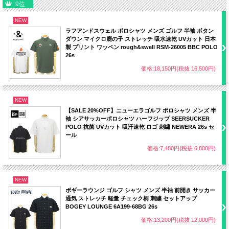
9位
NEW
ラフアンドスウェル ポロシャツ メンズ ゴルフ 半袖 ボタン
ダウン マイクロ鹿の子 ストレッチ 吸水速乾 UVカット 日本
製 プリント ワッペン rough&swell RSM-26005 BBC POLO
26s
価格:18,150円(税抜 16,500円)
NEW
【SALE 20%OFF】ニューエラゴルフ ポロシャツ メンズ 半
袖 シアサッカーポロシャツ ハーフジップ SEERSUCKER
POLO 抗菌 UVカット 吸汗速乾 ロゴ 刺繍 NEWERA 26s セ
ール
価格:7,480円(税抜 6,800円)
NEW
ボギーラウンジ ゴルフ シャツ メンズ 半袖 前開き サッカー
通気 ストレッチ 軽量 チェック柄 刺繍 セットアップ
BOGEY LOUNGE 6A199-68BG 26s
価格:13,200円(税抜 12,000円)