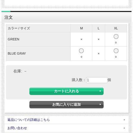
・ふわっと軽いソフトパイル生地
・吸水性、ストレッチ性
・リングドットボタン
注文
・3つボタン仕立て
・日本製
カラー / サイズ
M
L
XL
◆
素材
コットン76％ ポリエステル24％
GREEN
×
×
○
◆
原産国
MADE IN JAPAN
BLUE GRAY
×
○
○
平置き実寸サイズ
在庫:
サイズ
－
胸囲
着丈
肩幅
袖丈
購入数：
個
M
100cm
66cm
42cm
21cm
L
106cm
68cm
43cm
22cm
XL
112cm
70.5cm
44cm
23cm
■サイズについて
・
サイズは当店実寸サイズです。タグの表記とは異なる場合があります。
ご注文前にお手持ちの洋服のサイズを平置きの状態で測っていただき各商品のサイ
返品についての詳細はこちら
ズ表と比較してご検討ください。
・当店で表示している採寸は、各アイテム・各サイズごとに代表一点を抜き出し採
お問い合わせ
寸しています。