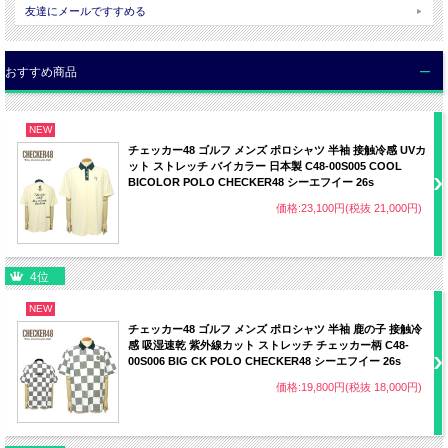
友達にメールですすめる
生地の種類や商品の状態によって個体差が生じる場合もございます。あらかじめご
了承ください。
■商品画像について
・当店内の全ての画像はデジタルカメラによるものです。
おすすめ商品
・お客様のパソコンの設定（OS・モニター）によって商品の色や素材感が 異なっ
て見える場合がございます。
・天候によって色・素材感が違った風に見える場合がございます。
NEW
チェッカー48 ゴルフ メンズ ポロシャツ 半袖 接触冷感 UVカ
ット ストレッチ バイカラー 日本製 C48-00S005 COOL
BICOLOR POLO CHECKER48 シーエフイー 26s
価格:23,100円(税抜 21,000円)
4位
NEW
チェッカー48 ゴルフ メンズ ポロシャツ 半袖 鹿の子 接触冷
感 吸湿速乾 紫外線カット ストレッチ チェッカー柄 C48-
00S006 BIG CK POLO CHECKER48 シーエフイー 26s
価格:19,800円(税抜 18,000円)