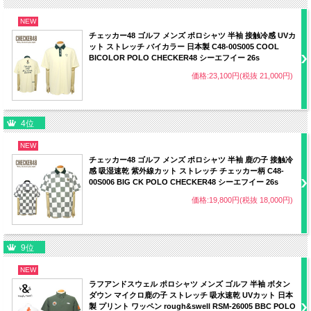
寸しています。
生地の種類や商品の状態によって個体差が生じる場合もございます。あらかじめご
NEW
了承ください。
チェッカー48 ゴルフ メンズ ポロシャツ 半袖 接触冷感 UVカ
■商品画像について
ット ストレッチ バイカラー 日本製 C48-00S005 COOL
・当店内の全ての画像はデジタルカメラによるものです。
BICOLOR POLO CHECKER48 シーエフイー 26s
・お客様のパソコンの設定（OS・モニター）によって商品の色や素材感が 異なっ
て見える場合がございます。
価格:23,100円(税抜 21,000円)
・天候によって色・素材感が違った風に見える場合がございます。
4位
NEW
チェッカー48 ゴルフ メンズ ポロシャツ 半袖 鹿の子 接触冷
感 吸湿速乾 紫外線カット ストレッチ チェッカー柄 C48-
00S006 BIG CK POLO CHECKER48 シーエフイー 26s
価格:19,800円(税抜 18,000円)
9位
NEW
ラフアンドスウェル ポロシャツ メンズ ゴルフ 半袖 ボタン
ダウン マイクロ鹿の子 ストレッチ 吸水速乾 UVカット 日本
製 プリント ワッペン rough&swell RSM-26005 BBC POLO