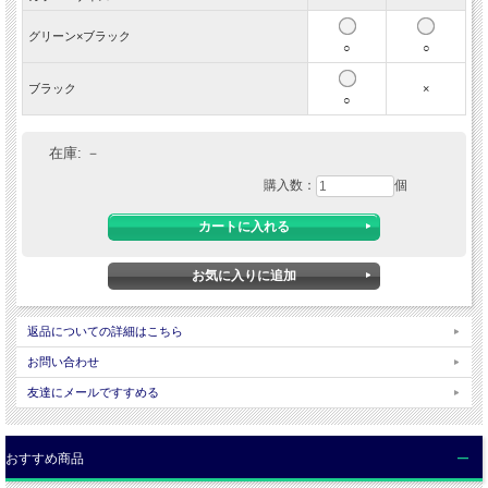
◆
特徴
・薄くて軽いサッカー生地
グリーン×ブラック
・ストレッチ性
○
○
・通気性とドライ感
・背面はサイドタック仕様
ブラック
×
・両サイドの裾部分にシルエット調節用ボタンを配備
○
・前開き仕立て
◆
素材
在庫:
－
本体：ポリエステル100％
刺しゅう糸：ポリエステル100％
購入数：
個
◆
原産国
MADE IN CHINA
平置き実寸サイズ
サイズ
胸囲
着丈
肩幅
袖丈
返品についての詳細はこちら
M
108cm
68cm
47cm
24cm
お問い合わせ
L
112cm
70cm
49cm
24cm
友達にメールですすめる
■サイズについて
・
サイズは当店実寸サイズです。タグの表記とは異なる場合があります。
ご注文前にお手持ちの洋服のサイズを平置きの状態で測っていただき各商品のサイ
おすすめ商品
ズ表と比較してご検討ください。
・当店で表示している採寸は、各アイテム・各サイズごとに代表一点を抜き出し採