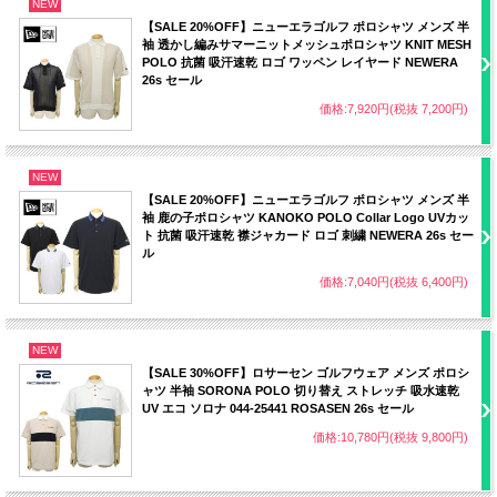
NEW
【SALE 20%OFF】ニューエラゴルフ ポロシャツ メンズ 半
袖 透かし編みサマーニットメッシュポロシャツ KNIT MESH
POLO 抗菌 吸汗速乾 ロゴ ワッペン レイヤード NEWERA
26s セール
価格:7,920円(税抜 7,200円)
NEW
【SALE 20%OFF】ニューエラゴルフ ポロシャツ メンズ 半
袖 鹿の子ポロシャツ KANOKO POLO Collar Logo UVカッ
ト 抗菌 吸汗速乾 襟ジャカード ロゴ 刺繍 NEWERA 26s セー
ル
価格:7,040円(税抜 6,400円)
NEW
【SALE 30%OFF】ロサーセン ゴルフウェア メンズ ポロシ
ャツ 半袖 SORONA POLO 切り替え ストレッチ 吸水速乾
UV エコ ソロナ 044-25441 ROSASEN 26s セール
価格:10,780円(税抜 9,800円)