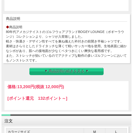
商品説明
◆
商品説明
80年代アメカジテイストのゴルフウェアブランドBOGEY LOUNGE（ボギーラウ
ンジ）コレクションより、シャツが入荷致しました。
軽さ・快適さ・デザイン性すべてを兼ね備えた衿付きの前開き半袖シャツです。
素材はさらりとしたドライタッチな薄くて軽いサッカー地を使用。生地表面に細か
なシボがあり、肌への接地面が少なくベタつきにくい爽快な着用感です。
また、ストレッチが効いているのでアクティブな動作の多いゴルフシーンにおいて
もノンストレスです。
クラシックなブラックウォッチ柄と無地タイプのラインナップで、どちらもモダン
で大人の落ち着きと男らしい雰囲気を演出します。 胸ポケットに刺繍で配された
▼ 商品説明の続きを見る ▼
ブランドロゴが程よいアクセントを効かせています。
背面は肩まわりの可動をサポートするサイドタック仕様を採用して、ゴルフのラウ
ンド中でも快適な着心地を実現します。
価格:
13,200円
(税抜 12,000円)
裾部分は両サイドにスナップボタンが配備。お好みのシルエットに調節することが
可能です。
[ポイント還元 132ポイント～]
80年代のアメリカンカジュアルを思わせる程よくカジュアル、程よく男らしい万能
なデザインです。
ゴルフシーンはもちろんタウンウェアとしてもぴったりなシャツで、アクティブで
お洒落なコーディネートをお楽しみください。
注文
◆同素材の
SOCCER HALF PANTS/サッカー地ハーフパンツ
とのセットアップスタ
イルもおすすめです。
カラー / サイズ
M
L