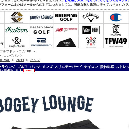
すが当店では在宅勤務体制へ切り替えており、
お電話が大変つながりにくくなっております
せフォームまたはメールからの対応につきましては、可能な限り迅速に行っておりますので
ゴルフドットコムTOP >
>
ロングパンツ
RIVAL
>
26ss
>
パンツ
ラウンジ ゴルフ パンツ メンズ スリムテーパード ナイロン 接触冷感 ストレッチ 刺繍 B
9-184BG 26s