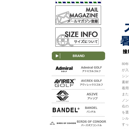
80
が入
シン
素材
着用
また
ノン
右の
を選
シル
すっ