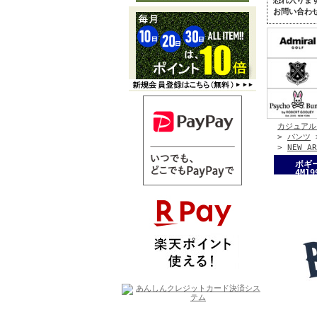
恐れ入りま
お問い合わ
カジュアル
>
パンツ
>
NEW AR
ボギー
4M19