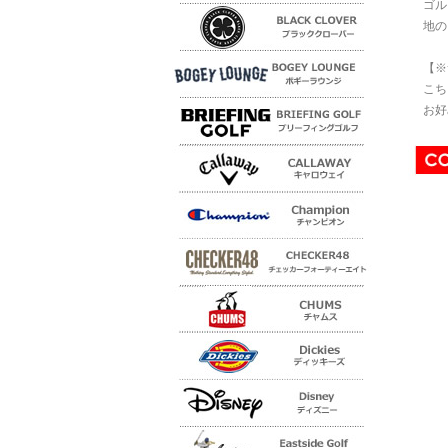
ゴル
地の
【※
こち
お好