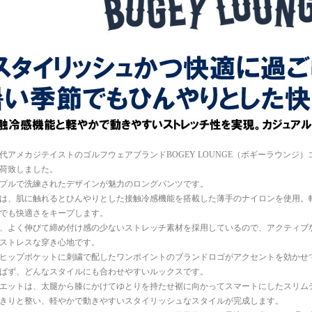
年代アメカジテイストのゴルフウェアブランドBOGEY LOUNGE（ボギーラウンジ
荷致しました。
プルで洗練されたデザインが魅力のロングパンツです。
は、肌に触れるとひんやりとした接触冷感機能を搭載した薄手のナイロンを使用。
でも快適さをキープします。
、よく伸びて締め付け感の少ないストレッチ素材を採用しているので、アクティブ
ストレスな穿き心地です。
ヒップポケットに刺繍で配したワンポイントのブランドロゴがアクセントを効かせ
ばず、どんなスタイルにも合わせやすいルックスです。
エットは、太腿から膝にかけてゆとりを持たせ裾に向かってスマートにしたスリム
きりと整い、軽やかで動きやすいスタイリッシュなスタイルが完成します。