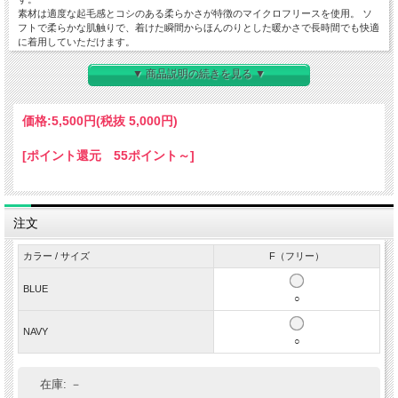
素材は適度な起毛感とコシのある柔らかさが特徴のマイクロフリースを使用。 ソ
フトで柔らかな肌触りで、着けた瞬間からほんのりとした暖かさで長時間でも快適
に着用していただけます。
上部にはフィット感を調節することができるスピンドルが備えられ、男女兼用で着
用していただけます。 また、スピンドルをギュッと絞るとビーニーとしても使用
▼ 商品説明の続きを見る ▼
するこも可能です。
トラディショナルな印象を演出するトリコロールカラー。フロントはブランドネー
ムをプリントし、背面は「Duckbills」のロゴラベルが配されています。
価格:
5,500円
(税抜 5,000円)
防寒対策に便利なネックウォーマーは、ご自身用はもちろんプレゼントにもおすす
めです。
[ポイント還元 55ポイント～]
◆
特徴
・男女兼用モデル
・ソフトな風合いのマイクロフリース生地
・保温性、伸縮性
注文
・上部にスピンドルを配備
◆
素材
カラー / サイズ
F（フリー）
ポリエステル100％
BLUE
◆
原産国
○
MADE IN CHINA
◆
サイズ
NAVY
○
F（フリー）
■サイズについて
在庫:
－
・サイズ表記はメーカー独自の算出方法による参考サイズ・容量になります。 計
測方法により異なりますのでご了承下さい。