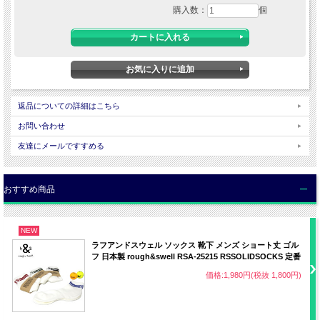
購入数：
個
■商品画像について
・当店内の全ての画像はデジタルカメラによるものです。
・お客様のパソコンの設定（OS・モニター）によって商品の色や素材感が 異なっ
て見える場合がございます。
・天候によって色・素材感が違った風に見える場合がございます。
返品についての詳細はこちら
お問い合わせ
友達にメールですすめる
おすすめ商品
NEW
ラフアンドスウェル ソックス 靴下 メンズ ショート丈 ゴル
フ 日本製 rough&swell RSA-25215 RSSOLIDSOCKS 定番
価格:1,980円(税抜 1,800円)