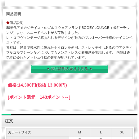
商品説明
◆
商品説明
80年代アメカジテイストのゴルフウェアブランドBOGEY LOUNGE（ボギーラウ
ンジ）より、スニードベストが入荷致しました。
レトロでヴィンテージ感あふれるデザインが魅力のプルオーバー仕様のナイロンベ
ストです。
素材は、軽量で撥水性に優れたナイロンを使用。ストレッチ性もあるのでアクティ
ブなゴルフシーンなどにおいてもノンストレスな着用感を実現します。 内側は通
気性に優れたメッシュ仕様の裏地が配されています。
リブ仕様で切り替えた短めのショールカラーのネックに、左胸にはブランドのイニ
シャルロゴ、首後ろ部分にブランドロゴをプリントでデザイン。 アメカジスタイ
▼ 商品説明の続きを見る ▼
ルを彷彿とさせる配色ロゴが印象的でコーディネートのアクセントにもなります。
ポロシャツやモックネックシャツなどさまざまなアイテムとのレイヤードが楽しめ
る着回し力の高い万能アイテム。
価格:
14,300円
(税抜 13,000円)
軽アウターとして季節の変わり目にも活躍します。 アメカジやレトロ系スタイル
と好相性なのでコーディネートの幅を広げたい方にぴったりです。
[ポイント還元 143ポイント～]
◆
特徴
・軽量なナイロン生地
・裏地はメッシュ仕様
・撥水性、ストレッチ性
注文
◆
素材
表地：ナイロン90％ ポリウレタン10％
カラー / サイズ
M
L
XL
裏地：ポリエステル100％