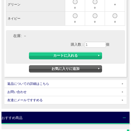
リブ部分ポリエステル95％ ポリウレタン5％
グリーン
×
○
○
◆
原産国
MADE IN CHINA
ネイビー
○
○
○
サイズ表（平置き実寸）
在庫:
サイズ
－
胸囲
着丈
肩幅
購入数：
個
M
126cm
63cm
49cm
L
132cm
65cm
52cm
XL
136cm
67cm
55cm
■サイズについて
・
サイズは当店実寸サイズです。タグの表記とは異なる場合があります。
ご注文前にお手持ちの洋服のサイズを平置きの状態で測っていただき各商品のサイ
返品についての詳細はこちら
ズ表と比較してご検討ください。
・当店で表示している採寸は、各アイテム・各サイズごとに代表一点を抜き出し採
お問い合わせ
寸しています。
友達にメールですすめる
生地の種類や商品の状態によって個体差が生じる場合もございます。あらかじめご
了承ください。
■商品画像について
・当店内の全ての画像はデジタルカメラによるものです。
おすすめ商品
・お客様のパソコンの設定（OS・モニター）によって商品の色や素材感が 異なっ
て見える場合がございます。
・天候によって色・素材感が違った風に見える場合がございます。