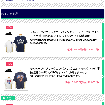
サイズ
胸囲
着丈
肩幅
袖丈
S
104cm
67cm
51cm
27cm
おすすめ商品
M
108cm
68.5cm
53cm
28cm
NEW
L
115cm
70cm
55cm
29cm
サルベージパブリックコレパ メンズ カットソー ゴルフ Tシ
ャツ 半袖 Primeflex ストレッチ UVカット 吸水速乾
XL
120cm
71.5cm
57cm
30cm
AMPHIBIOUS HAWAII STATE SALVAGEPUBLICKOLEPA
■サイズについて
SVKA6005 26s
・
サイズは当店実寸サイズです。タグの表記とは異なる場合があります。
価格:9,680円(税抜 8,800円)
ご注文前にお手持ちの洋服のサイズを平置きの状態で測っていただき各商品のサイ
ズ表と比較してご検討ください。
・当店で表示している採寸は、各アイテム・各サイズごとに代表一点を抜き出し採
寸しています。
NEW
生地の種類や商品の状態によって個体差が生じる場合もございます。あらかじめご
了承ください。
サルベージパブリックコレパ メンズ ゴルフ モックネック 半
■商品画像について
袖 遮熱クーリング UVカット パルルモックネック
・当店内の全ての画像はデジタルカメラによるものです。
SALVAGEPUBLICKOLEPA SVKA6001 26s
・お客様のパソコンの設定（OS・モニター）によって商品の色や素材感が 異なっ
価格:13,200円(税抜 12,000円)
て見える場合がございます。
・天候によって色・素材感が違った風に見える場合がございます。
7位