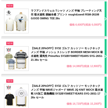
NEW
ラフアンドスウェル Tシャツ メンズ 半袖 プレーティング天
竺 吸水速乾 接触冷感 プリント rough&swell RSM-26108
GOOD SWING TEE 26s
価格:6,600円(税抜 6,000円)
NEW
【SALE 20%OFF】SY32 ゴルフ カットソー モックネック
メンズ 半袖 メッシュ ストレッチ BORDER MESH MOCK 吸
水速乾 通気性 Primeflex SY32BYSWEETYEARS SYG-26S1-
21 26s セール
価格:14,080円(税抜 12,800円)
NEW
【SALE 20%OFF】SY32 ゴルフ カットソー モックネック
メンズ 半袖 WAVEジャガード WAVE JQ KNIT MOCK 吸水速
乾 UV加工 吸熱機能 SY32BYSWEETYEARS SYG-26S1-17
26s セール
価格:16,720円(税抜 15,200円)