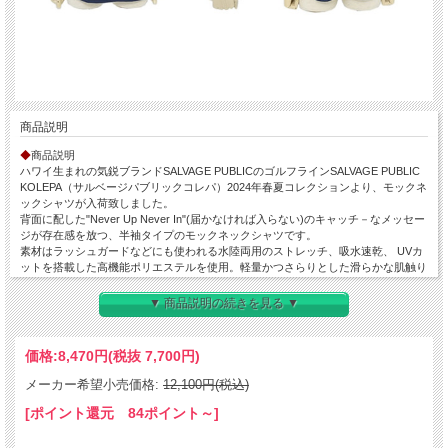
商品説明
◆
商品説明
ハワイ生まれの気鋭ブランドSALVAGE PUBLICのゴルフラインSALVAGE PUBLIC
KOLEPA（サルベージパブリックコレパ）2024年春夏コレクションより、モックネ
ックシャツが入荷致しました。
背面に配した"Never Up Never In"(届かなければ入らない)のキャッチ－なメッセー
ジが存在感を放つ、半袖タイプのモックネックシャツです。
素材はラッシュガードなどにも使われる水陸両用のストレッチ、吸水速乾、 UVカ
ットを搭載した高機能ポリエステルを使用。軽量かつさらりとした滑らかな肌触り
で抜群の着心地の良さを実現します。
フロントは主張しすぎないNEVERの刺繍、背面のプリントカラーが絶妙に可愛い
▼ 商品説明の続きを見る ▼
大きめのバックプリントがアクセントに効いています。
モックネックの高さは約5cm仕様。プレー中の体の動きを考えて肩回りの動きを妨
げないドロップショルダーとスプリットラグランスリーブを採用しています。
価格:
8,470円
(税抜 7,700円)
また、肩周りや脇ハギはフラットシーマにて縫製する事で肌触りもなめらかでプレ
ー中のわずかなストレスも解消してくれます。
メーカー希望小売価格:
12,100円(税込)
シルエットは、ゆったりとした着こなしをお楽しみいただけるボックスフィットを
採用。ゆとりのある身幅で抜け感を演出します。
[ポイント還元 84ポイント～]
ハワイ発のブランドらしくリラックス感あるモックネックは、細身のパンツと合わ
せてメリハリを出したスタイリッシュなコーディネートに最適。もちろんショート