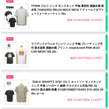
NEW
TFW49 ゴルフ メンズ モックネック 半袖 通気性 接触冷感 吸
水性 T102610031 RELAX MOCK NECK T ティーエフダブリ
ューフォーティーナイン 26s
価格:30,800円(税抜 28,000円)
NEW
ラフアンドスウェル Tシャツ メンズ 半袖 プレーティング天
竺 吸水速乾 接触冷感 プリント rough&swell RSM-26114
CAR WASH TEE 26s
価格:6,600円(税抜 6,000円)
NEW
【SALE 20%OFF】SY32 ゴルフ カットソー モックネック
メンズ 半袖 ジャガード 総柄 テキスタイル生地 PIN JQ
MOCK 吸水速乾 軽量 SY32BYSWEETYEARS SYG-26S1-28
26s セール
価格:14,080円(税抜 12,800円)