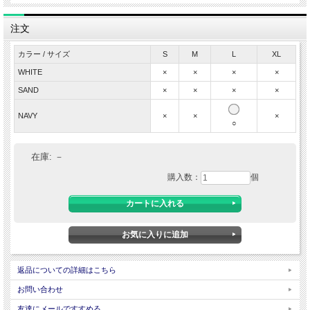
パンツとの相性も抜群です。
注文
【※サイズ感について】
こちらの製品はリラックス感を演出している為、一般的なサイズ感よりも敢えてや
やゆったりとした作りになっています。
カラー / サイズ
S
M
L
XL
ジャストサイズでの着こなしをご希望の場合は、ワンサイズ小さいサイズをお選び
ください。
WHITE
×
×
×
×
SAND
×
×
×
×
◆
特徴
・さらりとした滑らかな肌触り
・吸水速乾性、ストレッチ性、UVカット機能
NAVY
×
×
×
○
・ドロップショルダー、スプリットラグランスリーブ
・モックネック（高さ：約5cm）
・ボックスフィット型（オーバーサイズ）
在庫:
－
【※サイズ感について】
購入数：
個
こちらの製品はリラックス感を演出している為、一般的なサイズ感よりも敢えてや
やゆったりとした作りになっています。
ジャストサイズでの着こなしをご希望の場合は、ワンサイズ小さいサイズをお選び
ください。
◆
素材
本体:ポリエステル100％
◆
原産国
返品についての詳細はこちら
MADE IN JAPAN
お問い合わせ
平置き実寸サイズ ※スプリットラグランスリーブ
友達にメールですすめる